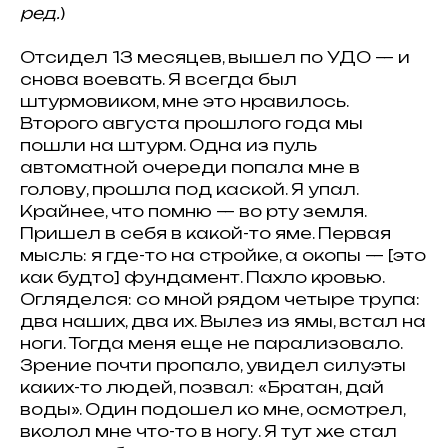
ред.
)
Отсидел 13 месяцев, вышел по УДО — и
снова воевать. Я всегда был
штурмовиком, мне это нравилось.
Второго августа прошлого года мы
пошли на штурм. Одна из пуль
автоматной очереди попала мне в
голову, прошла под каской. Я упал.
Крайнее, что помню — во рту земля.
Пришел в себя в какой-то яме. Первая
мысль: я где-то на стройке, а окопы — [это
как будто] фундамент. Пахло кровью.
Огляделся: со мной рядом четыре трупа:
два наших, два их. Вылез из ямы, встал на
ноги. Тогда меня еще не парализовало.
Зрение почти пропало, увидел силуэты
каких-то людей, позвал: «Братан, дай
воды». Один подошел ко мне, осмотрел,
вколол мне что-то в ногу. Я тут же стал