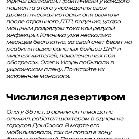
Ирины Волковой. Практически у каждого
пациента этого учреждения своя
драматическая история: они выжили
после страшного ДТП, падения, удара
мощным разрядом тока или редкой
инфекции. Клиника уже несколько
месяцев бесплатно, за свой счет берет на
реабилитацию раненых бойцов ДНР и
мирных жителей, покалеченных при
обстрелах. Олег и Игорь побывали в
украинском плену. Почитайте их
искренние монологи.
Числился дезертиром
Олегу 35 лет, в армии он никогда не
служил, работал шахтером в одном из
городов Донбасса. В марте его
мобилизовали, так он попал в зону
боевых действий. Провел там всего одну