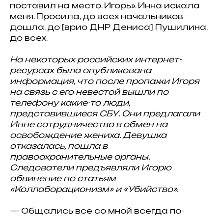
поставил на место. Игорь». Инна искала
меня. Просила, до всех начальников
дошла, до [врио ДНР Дениса] Пушилина,
до всех.
На некоторых российских интернет-
ресурсах была опубликована
информация, что после пропажи Игоря
на связь с его невестой вышли по
телефону какие-то люди,
представившиеся СБУ. Они предлагали
Инне сотрудничество в обмен на
освобождение жениха. Девушка
отказалась, пошла в
правоохранительные органы.
Следователи предъявляли Игорю
обвинение по статьям
«Коллаборационизм» и «Убийство».
— Общались все со мной всегда по-