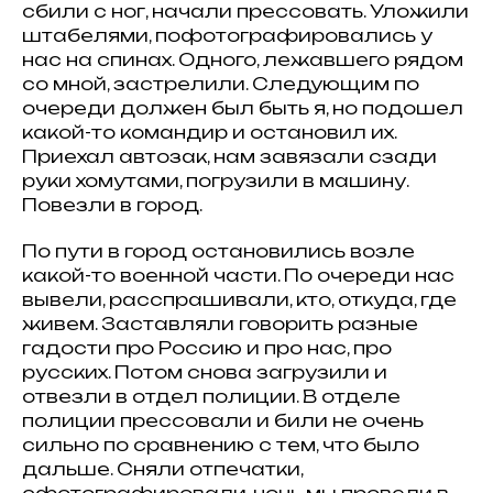
сбили с ног, начали прессовать. Уложили
штабелями, пофотографировались у
нас на спинах. Одного, лежавшего рядом
со мной, застрелили. Следующим по
очереди должен был быть я, но подошел
какой-то командир и остановил их.
Приехал автозак, нам завязали сзади
руки хомутами, погрузили в машину.
Повезли в город.
По пути в город остановились возле
какой-то военной части. По очереди нас
вывели, расспрашивали, кто, откуда, где
живем. Заставляли говорить разные
гадости про Россию и про нас, про
русских. Потом снова загрузили и
отвезли в отдел полиции. В отделе
полиции прессовали и били не очень
сильно по сравнению с тем, что было
дальше. Сняли отпечатки,
сфотографировали, ночь мы провели в