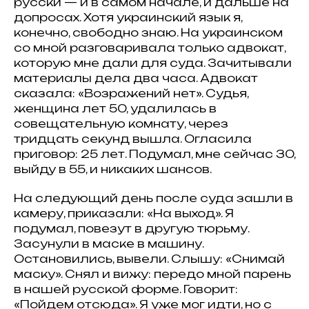
русски — и в самом начале, и дальше на
допросах. Хотя украинский язык я,
конечно, свободно знаю. На украинском
со мной разговаривала только адвокат,
которую мне дали для суда. Зачитывали
материалы дела два часа. Адвокат
сказала: «Возражений нет». Судья,
женщина лет 50, удалилась в
совещательную комнату, через
тридцать секунд вышла. Огласила
приговор: 25 лет. Подумал, мне сейчас 30,
выйду в 55, и никаких шансов.
На следующий день после суда зашли в
камеру, приказали: «На выход». Я
подумал, повезут в другую тюрьму.
Засунули в маске в машину.
Остановились, вывели. Слышу: «Снимай
маску». Снял и вижу: передо мной парень
в нашей русской форме. Говорит:
«Пойдем отсюда». Я уже мог идти, но с