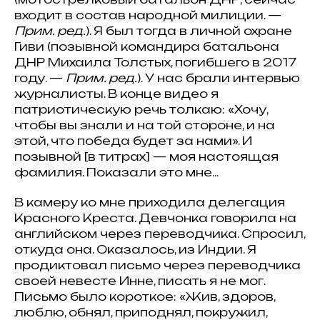
входит в состав народной милиции. —
Прим. ред.
). Я был тогда в личной охране
Гиви (позывной командира батальона
ДНР Михаила Толстых, погибшего в 2017
году. —
Прим. ред.
). У нас брали интервью
журналисты. В конце видео я
патриотическую речь толкаю: «Хочу,
чтобы вы знали и на той стороне, и на
этой, что победа будет за нами». И
позывной [в титрах] — моя настоящая
фамилия. Показали это мне...
В камеру ко мне приходила делегация
Красного Креста. Девчонка говорила на
английском через переводчика. Спросил,
откуда она. Оказалось, из Индии. Я
продиктовал письмо через переводчика
своей невесте Инне, писать я не мог.
Письмо было короткое: «Жив, здоров,
люблю, обнял, приподнял, покружил,