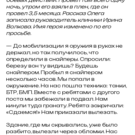
ночь, утром его взяли в плен, где он
провел 3,5 месяца. Рассказ Олега
записала руководитель клиники Ирина
Волкова. Имя героя изменено по его
просьбе.
— До мобилизации я оружия в руках не
держал, но так получилось, что
определили в снайперы. Спросили:
березу вон ту видишь? Будешь
снайпером. Пробыл я снайпером
несколько часов. Мы попали в
окружение. На нас пошла техника: танки,
БТР, БМП. Вместе с ребятами с другого
поста мы забежали в подвал. Нам
кинули туда гранату. Ребята закричали:
«Сдаемся!» Нам приказали вылезать.
Здание, где мы скрывались, уже было
разбито, вылезли через обломки. Нас