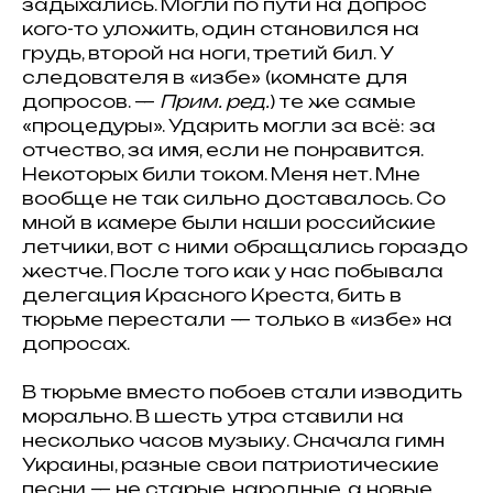
задыхались. Могли по пути на допрос
кого-то уложить, один становился на
грудь, второй на ноги, третий бил. У
следователя в «избе» (комнате для
допросов. —
Прим. ред.
) те же самые
«процедуры». Ударить могли за всё: за
отчество, за имя, если не понравится.
Некоторых били током. Меня нет. Мне
вообще не так сильно доставалось. Со
мной в камере были наши российские
летчики, вот с ними обращались гораздо
жестче. После того как у нас побывала
делегация Красного Креста, бить в
тюрьме перестали — только в «избе» на
допросах.
В тюрьме вместо побоев стали изводить
морально. В шесть утра ставили на
несколько часов музыку. Сначала гимн
Украины, разные свои патриотические
песни — не старые, народные, а новые.