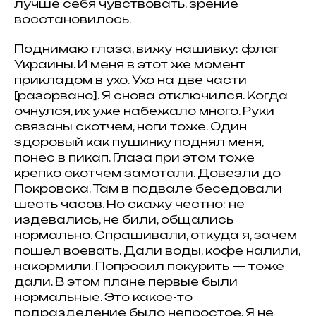
лучше себя чувствовать, зрение
восстановилось.
Поднимаю глаза, вижу нашивку: флаг
Украины. И меня в этот же момент
прикладом в ухо. Ухо на две части
[разорвано]. Я снова отключился. Когда
очнулся, их уже набежало много. Руки
связаны скотчем, ноги тоже. Один
здоровый как пушинку поднял меня,
понес в пикап. Глаза при этом тоже
крепко скотчем замотали. Довезли до
Покровска. Там в подвале беседовали
шесть часов. Но скажу честно: не
издевались, не били, общались
нормально. Спрашивали, откуда я, зачем
пошел воевать. Дали воды, кофе налили,
накормили. Попросил покурить — тоже
дали. В этом плане первые были
нормальные. Это какое-то
подразделение было непростое. Я не