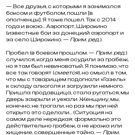
— Все друзья, с которыми я занимался
боксом и футболом, пошли [в
ополченцы]. Я тоже пошел. Так с 2014
года и воюю... Аэропорт, Широкино
(известные бои за донецкий аэропорт и
за село Широкино. —
Прим. ред.
).
Пробел (в боевом прошлом. —
Прим. ред.
)
случился, когда меня осудили за грабеж,
но я там был невиноватый. Я понимаю, что
все так говорят (
смеется
), но смысл в том,
что мы с товарищем подогнали «Газель»
к складу алкоголя и загрузили немного.
Пришла продавщица, стала ругаться, мы
дверь закрыли и уехали. Женщину, мы,
конечно, не трогали, но раз мы при ней
открыто это сделали… (Ситуация на
самом деле нередкая: формально это
действительно грабеж, а не кража или
хищение, совершенные тайно. —
Прим.