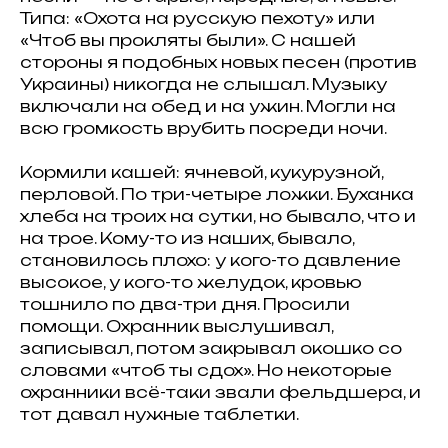
Типа: «Охота на русскую пехоту» или
«Чтоб вы прокляты были». С нашей
стороны я подобных новых песен (против
Украины) никогда не слышал. Музыку
включали на обед и на ужин. Могли на
всю громкость врубить посреди ночи.
Кормили кашей: ячневой, кукурузной,
перловой. По три-четыре ложки. Буханка
хлеба на троих на сутки, но бывало, что и
на трое. Кому-то из наших, бывало,
становилось плохо: у кого-то давление
высокое, у кого-то желудок, кровью
тошнило по два-три дня. Просили
помощи. Охранник выслушивал,
записывал, потом закрывал окошко со
словами «чтоб ты сдох». Но некоторые
охранники всё-таки звали фельдшера, и
тот давал нужные таблетки.