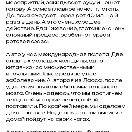
мероприятий, закидывает руку и чешет
голову. А самое главное начал глотать.
Да, пока съедает через рот 40 мл , но 3
раза в день. А это очень хорошее
действие. Еда ( жевание, глотание) очень
сложный процесс, особенно первая -
ротовая фаза.
А это у нас международная палата. Две
славных молодых женщины, одна
китаянка- со множественными
инсультами. Такое редкое у нее
заболевание. А , вторая из Лаоса , после
удаления опухоли оболочки головного
мозга. Очень надеюсь, что мы достигнем
тех целей, которые перед собой
поставили. По крайней мере, мы сделаем
для этого всё. Надеюсь, что при выписке
домой пойдут на своих ногах.
А вот у этого веселого и улыбчивого