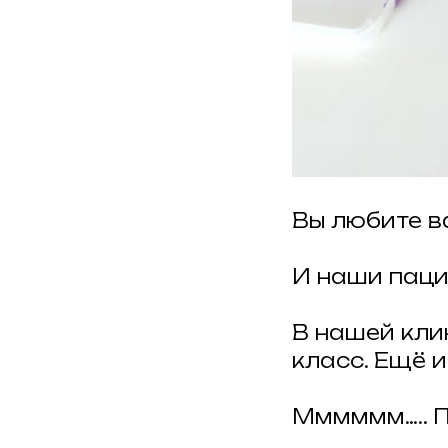
Вы любите в
И наши пацие
В нашей кли
класс. Ещё 
Мммммм….. 