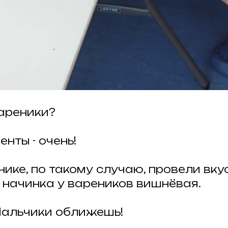
ареники?
нты - очень!
нике, по такому случаю, провели вку
и начинка у вареников вишнёвая.
Пальчики оближешь!