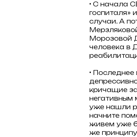
• С начала 
госпиталя» 
случаи. А п
Мерзляковой
Морозовой Д
человека в 
реабилитац
• Последнее
депрессивно
кричащие за
негативным 
уже нашли р
начните пом
живем уже б
же принципу,