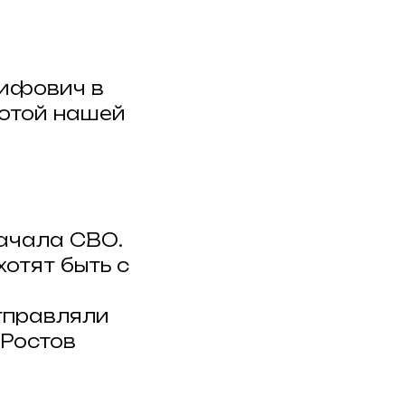
рифович в
отой нашей
ачала СВО.
хотят быть с
тправляли
Ростов