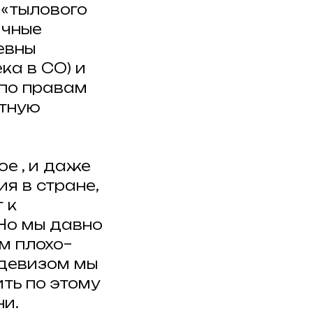
 «тылового
ичные
евны
ка в СО) и
по правам
атную
е , и даже
я в стране,
 к
Но мы давно
м плохо–
 девизом мы
ть по этому
ни.