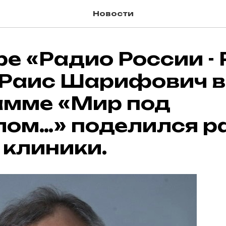
Новости
е «Радио России -
 Раис Шарифович в
амме «Мир под
лом…» поделился р
 клиники.