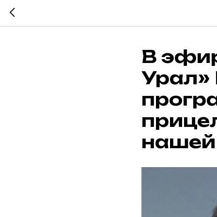
В эфир
Урал»
прогр
прице
нашей