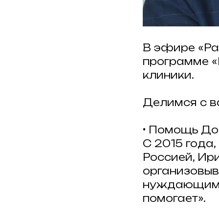
В эфире «Ра
программе «
клиники.
Делимся с в
• Помощь До
С 2015 года,
Россией, Ир
организовыв
нуждающимс
помогает».