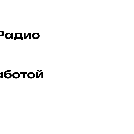
 Радио
аботой