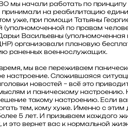
СВО мы начали работать по принципу
и принимали на реабилитацию един
отом уже, при помощи Татьяны Георги
 (уполномоченной по правам челове
арьи Васильевны (уполномоченная 
ДНР) организовали плановую беспл
ию раненных военнослужащих.
 время, мы все переживаем паническо
е настроение. Сложившаяся ситуаци
головки новостей – всё это приводит
мыслям и паническому настроению. 
ешение такому настроению. Если ва
огать тем, кому хуже. Именно с этим
олее 5 лет. И призываем каждого жи
 и это вернет вас к нормальной жиз